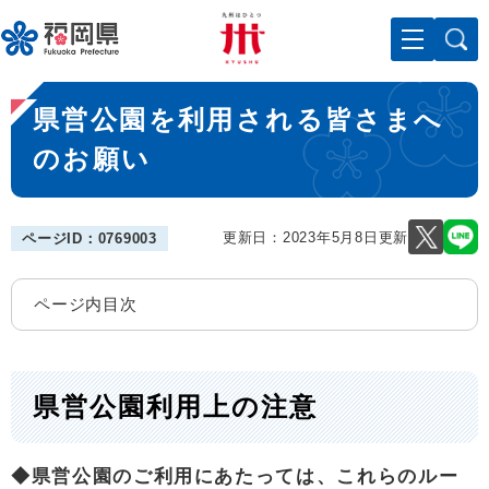
ペ
メニューを飛ばして本文へ
ー
ジ
の
本
先
県営公園を利用される皆さまへ
文
頭
で
のお願い
す
。
更新日：2023年5月8日更新
ページID：0769003
ページ内目次
県営公園利用上の注意
◆県営公園のご利用にあたっては、これらのルー