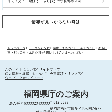
来て！見て！遊ぼう！ふくおかの県営都市公園
情報が見つからない時は
トップページ
>
テーマから探す
>
環境・まちづくり・県土づくり
>
都市計
画
>
都市公園
>
県営公園を利用される皆さまへのお願い
このサイトについて
サイトマップ
個人情報の取扱いについて
免責事項・リンク等
ウェブアクセシビリティ
福岡県庁のご案内
〒812-8577
法人番号6000020400009
福岡県福岡市博多区東公園7番7号
代表電話：092-651-1111