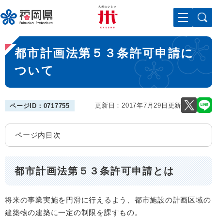
ペ
メニューを飛ばして本文へ
ー
ジ
の
本
先
都市計画法第５３条許可申請に
文
頭
で
ついて
す
。
更新日：2017年7月29日更新
ページID：0717755
ページ内目次
都市計画法第５３条許可申請とは
将来の事業実施を円滑に行えるよう、都市施設の計画区域の
建築物の建築に一定の制限を課すもの。