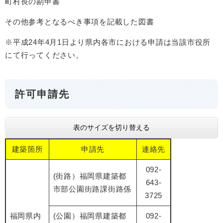
町村長の副申書
その他参考となるべき事項を記載した図書
※平成24年4月1日より県内各市における申請は当該市役所
にて行ってください。
許可申請先
表のサイズを切り替える
建築箇所
申請先
連絡先
092-
(街路）福岡県建築都
643-
市部公園街路課街路係
3725
福岡県内
(公園）福岡県建築都
092-