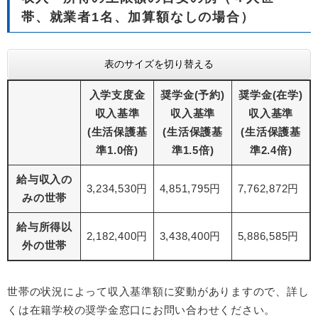
帯、就業者1名、加算額なしの場合）
表のサイズを切り替える
入学支度金
奨学金(予約)
奨学金(在学)
収入基準
収入基準
収入基準
(生活保護基
(生活保護基
(生活保護基
準1.0倍)
準1.5倍)
準2.4倍)
給与収入の
3,234,530円
4,851,795円
7,762,872円
みの世帯
給与所得以
2,182,400円
3,438,400円
5,886,585円
外の世帯
世帯の状況によって収入基準額に変動がありますので、詳し
くは在籍学校の奨学金窓口にお問い合わせください。