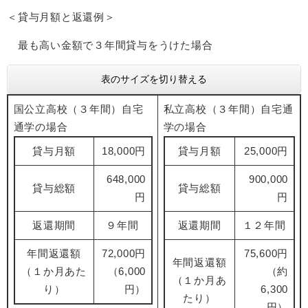
＜貸与月額と返還例＞
最も高い金額で３年間貸与をうけた場合
表のサイズを切り替える
国公立高校（３年間）自宅
私立高校（３年間）自宅通
通学の場合
学の場合
貸与月額
18,000円
貸与月額
25,000円
648,000
900,000
貸与総額
貸与総額
円
円
返還期間
９年間
返還期間
１２年間
年間返還額
72,000円
75,600円
年間返還額
（１か月あた
（6,000
（約
（１か月あ
り）
円）
6,300
たり）
円）