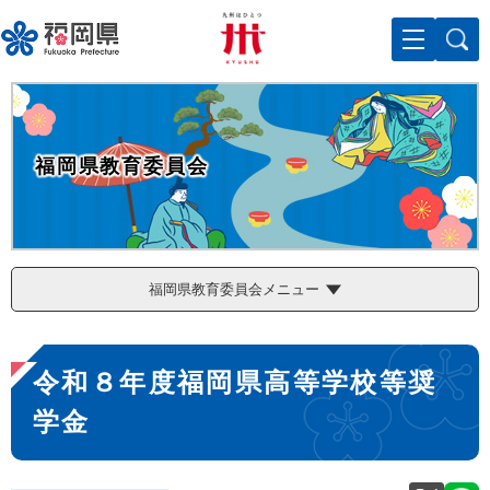
ペ
メニューを飛ばして本文へ
ー
ジ
の
先
頭
で
福岡県教育委員会
す
。
福岡県教育委員会メニュー
本
令和８年度福岡県高等学校等奨
文
学金