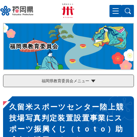
ペ
メニューを飛ばして本文へ
ー
ジ
の
先
頭
で
福岡県教育委員会
す
。
福岡県教育委員会メニュー
本
久留米スポーツセンター陸上競
文
技場写真判定装置設置事業にス
ポーツ振興くじ（ｔｏｔｏ）助