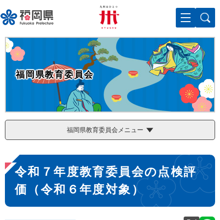
ペ
メニューを飛ばして本文へ
ー
ジ
の
先
頭
で
福岡県教育委員会
す
。
福岡県教育委員会メニュー
本
令和７年度教育委員会の点検評
文
価（令和６年度対象）