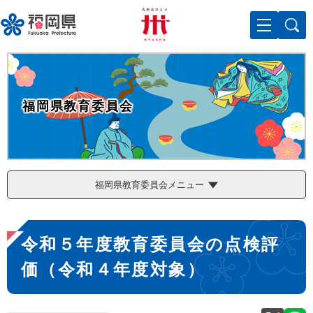
ペ
メニューを飛ばして本文へ
ー
ジ
の
先
頭
で
福岡県教育委員会
す
。
福岡県教育委員会メニュー
本
令和５年度教育委員会の点検評
文
価（令和４年度対象）