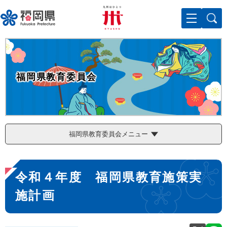
ペ
メニューを飛ばして本文へ
ー
ジ
の
先
頭
で
福岡県教育委員会
す
。
福岡県教育委員会メニュー
本
令和４年度 福岡県教育施策実
文
施計画