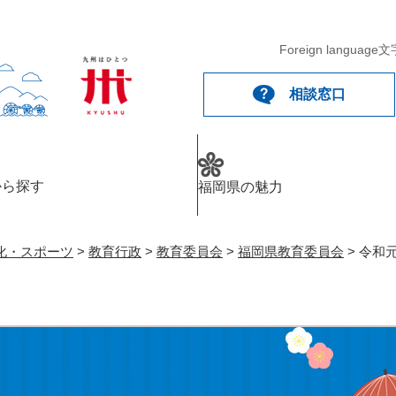
メニューを飛ばして本文へ
Foreign language
文
相談窓口
から探す
福岡県の魅力
化・スポーツ
>
教育行政
>
教育委員会
>
福岡県教育委員会
>
令和