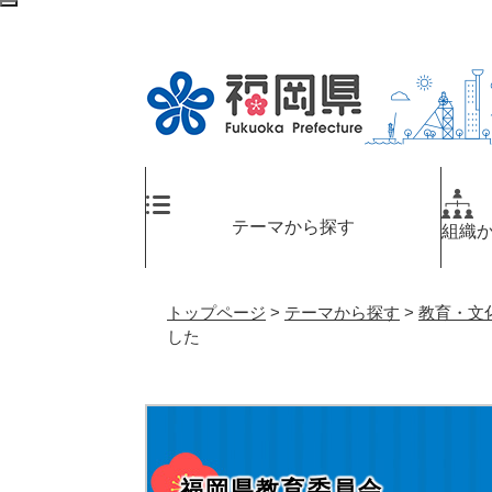
ペ
検
ー
索
ジ
エ
の
リ
先
ア
頭
へ
で
す
。
テーマから探す
組織
トップページ
>
テーマから探す
>
教育・文
した
福岡県教育委員会