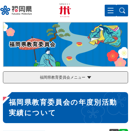
ペ
メニューを飛ばして本文へ
ー
ジ
の
先
頭
で
福岡県教育委員会
す
。
福岡県教育委員会メニュー
本
福岡県教育委員会の年度別活動
文
実績について