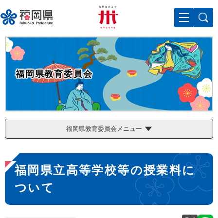
ペ
メニューを飛ばして本文へ
ー
ジ
の
先
頭
で
福岡県教育委員会
す
。
福岡県教育委員会メニュー
本
福岡県立高等学校等の授業料に
文
ついて