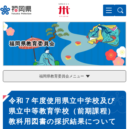
ペ
メニューを飛ばして本文へ
ー
ジ
の
先
頭
で
福岡県教育委員会
す
。
福岡県教育委員会メニュー
本
令和７年度使用県立中学校及び
文
県立中等教育学校（前期課程）
教科用図書の採択結果について