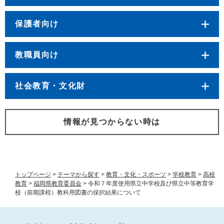
保護者向け
教職員向け
社会教育・文化財
情報が見つからない時は
トップページ
>
テーマから探す
>
教育・文化・スポーツ
>
学校教育
>
高校
教育
>
福岡県教育委員会
>
令和７年度使用県立中学校及び県立中等教育学
校（前期課程）教科用図書の採択結果について