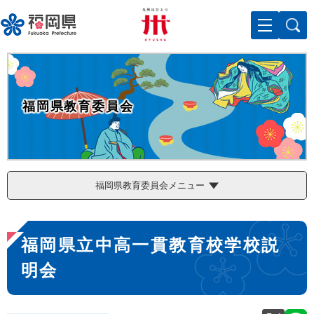
ペ
メニューを飛ばして本文へ
ー
ジ
の
先
頭
で
福岡県教育委員会
す
。
福岡県教育委員会メニュー
本
福岡県立中高一貫教育校学校説
文
明会