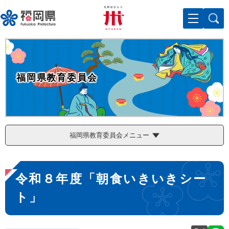
ペ
メニューを飛ばして本文へ
ー
ジ
の
先
頭
で
福岡県教育委員会
す
。
福岡県教育委員会メニュー
本
令和８年度「朝食いきいきシー
文
ト」