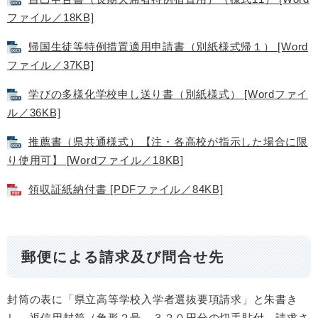
ファイル／18KB]
帰国生徒等特例措置適用申請書（別紙様式帰１） [Word
ファイル／37KB]
学びの多様化学校申し送り書（別紙様式） [Wordファイ
ル／36KB]
推薦書（県共通様式）【注・各高校が指示した場合に限
り使用可】 [Wordファイル／18KB]
領収証紙納付書 [PDFファイル／84KB]
郵便による請求及び問合せ先
封筒の表に「県立高等学校入学者選抜要項請求」と朱書き
し、返信用封筒（角形２号、３２０円分の切手貼付、請求さ