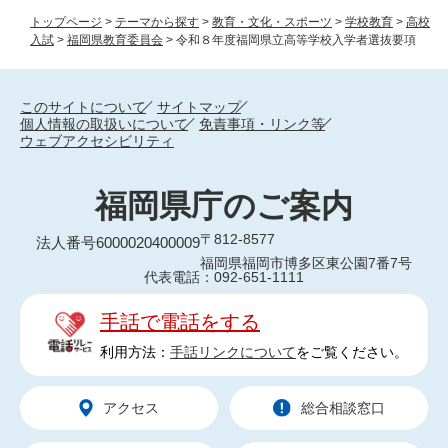
トップページ
>
テーマから探す
>
教育・文化・スポーツ
>
学校教育
>
高校
入試
>
福岡県教育委員会
>
令和８年度福岡県立高等学校入学者選抜要項
このサイトについて
サイトマップ
個人情報の取扱いについて
免責事項・リンク等
ウェブアクセシビリティ
福岡県庁のご案内
〒812-8577
法人番号6000020400009
福岡県福岡市博多区東公園7番7号
代表電話：092-651-1111
手話で電話をする
利用方法：
手話リンクについて
をご覧ください。
アクセス
総合相談窓口