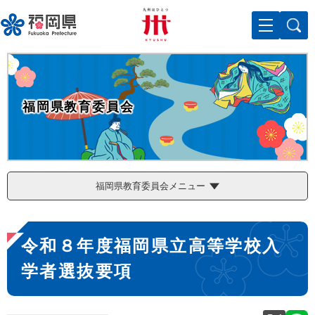
ペ
メニューを飛ばして本文へ
ー
ジ
の
先
頭
で
福岡県教育委員会
す
。
福岡県教育委員会メニュー
本
令和８年度福岡県立高等学校入
文
学者選抜要項