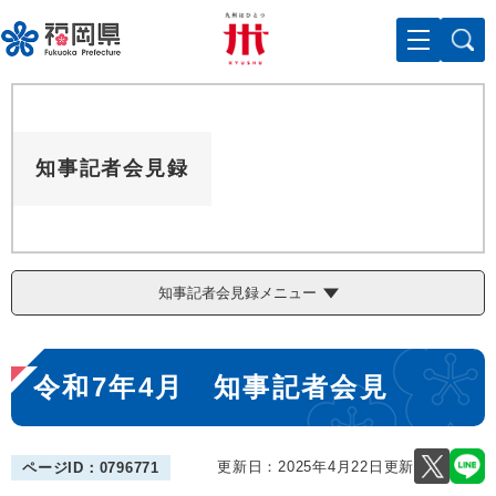
ペ
メニューを飛ばして本文へ
ー
ジ
の
先
頭
で
知事記者会見録
す
。
知事記者会見録メニュー
本
令和7年4月 知事記者会見
文
更新日：2025年4月22日更新
ページID：0796771