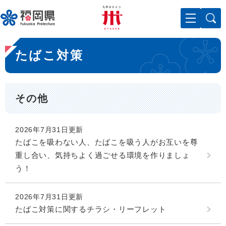
ペ
メニューを飛ばして本文へ
ー
ジ
の
本
先
たばこ対策
文
頭
で
す
。
その他
2026年7月31日更新
たばこを吸わない人、たばこを吸う人がお互いを尊
重し合い、気持ちよく過ごせる環境を作りましょ
う！
2026年7月31日更新
たばこ対策に関するチラシ・リーフレット