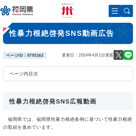
ペ
メニューを飛ばして本文へ
ー
ジ
の
本
先
性暴力根絶啓発SNS動画広告
文
頭
で
す
。
更新日：2024年4月1日更新
ページID：0795162
ページ内目次
性暴力根絶啓発SNS広報動画
福岡県では、福岡県性暴力根絶条例に基づいて性暴力根絶
の取組を進めています。