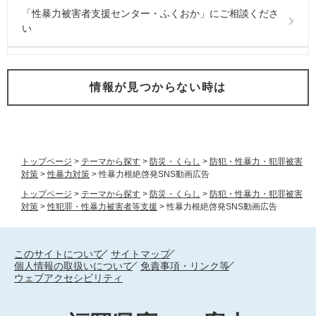
「性暴力被害者支援センター・ふくおか」にご相談くださ
い
情報が見つからない時は
トップページ
>
テーマから探す
>
防災・くらし
>
防犯・性暴力・犯罪被害
対策
>
性暴力対策
>
性暴力根絶啓発SNS動画広告
トップページ
>
テーマから探す
>
防災・くらし
>
防犯・性暴力・犯罪被害
対策
>
性犯罪・性暴力被害者等支援
>
性暴力根絶啓発SNS動画広告
このサイトについて
サイトマップ
個人情報の取扱いについて
免責事項・リンク等
ウェブアクセシビリティ