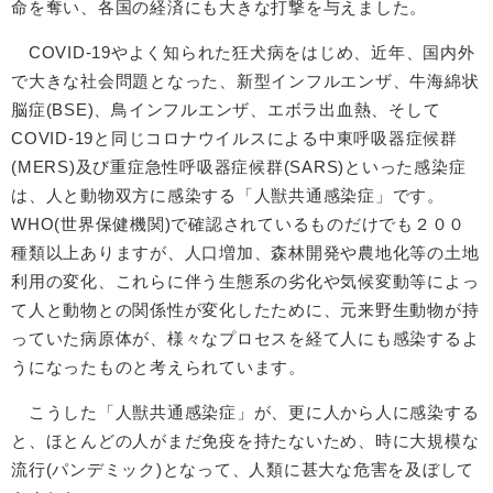
命を奪い、各国の経済にも大きな打撃を与えました。
COVID-19やよく知られた狂犬病をはじめ、近年、国内外
で大きな社会問題となった、新型インフルエンザ、牛海綿状
脳症(BSE)、鳥インフルエンザ、エボラ出血熱、そして
COVID-19と同じコロナウイルスによる中東呼吸器症候群
(MERS)及び重症急性呼吸器症候群(SARS)といった感染症
は、人と動物双方に感染する「人獣共通感染症」です。
WHO(世界保健機関)で確認されているものだけでも２００
種類以上ありますが、人口増加、森林開発や農地化等の土地
利用の変化、これらに伴う生態系の劣化や気候変動等によっ
て人と動物との関係性が変化したために、元来野生動物が持
っていた病原体が、様々なプロセスを経て人にも感染するよ
うになったものと考えられています。
こうした「人獣共通感染症」が、更に人から人に感染する
と、ほとんどの人がまだ免疫を持たないため、時に大規模な
流行(パンデミック)となって、人類に甚大な危害を及ぼして