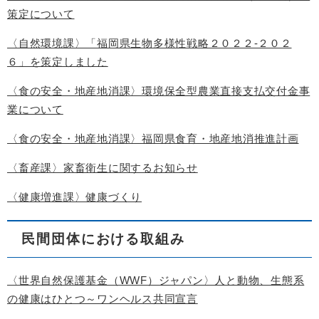
策定について
〈自然環境課〉「福岡県生物多様性戦略２０２２-２０２
６」を策定しました
〈食の安全・地産地消課〉環境保全型農業直接支払交付金事
業について
〈食の安全・地産地消課〉福岡県食育・地産地消推進計画
〈畜産課〉家畜衛生に関するお知らせ
〈健康増進課〉健康づくり
民間団体における取組み
〈世界自然保護基金（WWF）ジャパン〉人と動物、生態系
の健康はひとつ～ワンヘルス共同宣言