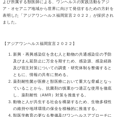
よび所属する獣医師による、ワンヘルスの実践活動をアジ
ア・オセアニア地域から世界に向けて発信するための方針を
表明した「アジアワンヘルス福岡宣言２０２２」が採択され
ました。
【アジアワンヘルス福岡宣言２０２２】
新興・再興感染症を含む人と動物の共通感染症の予防
及びまん延防止に万全を期すため、感染源、感染経路
及び宿主対策についての調査・研究体制を整備すると
ともに、情報の共有に努める。
薬剤耐性菌が医療と獣医療において重大な脅威となっ
ていることから、抗菌剤の慎重かつ適正な使用を徹底
し、薬剤耐性（AMR）対策を推進する。
動物と人が共生する社会を構築するため、生物多様性
の維持や地球環境の保全を積極的に推進する。
獣医学教育の更なる整備及びワンヘルスアプローチに