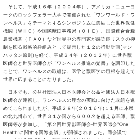
そして、平成１６年（２００４年）、アメリカ・ニューヨ
ークのロックフェラー大学で開催された「ワンワールド・ワ
ンヘルス」をテーマとするシンポジウムに集結した世界保健
機関（ＷＨＯ）や国際獣疫事務局（ＯＩＥ）、国際連合食糧
農業機関（ＦＡＯ）など世界中の専門家が感染症リスクの抑
制を図る戦略的枠組みとして提示した１２の行動計画(マン
ハッタン原則)を経て、平成２４年（２０１２年）に世界獣
医師会と世界医師会が「ワンヘルス推進の覚書」を調印した
ことで、ワンヘルスの取組は、医学と獣医学の垣根を超えて
世界に広まることになりました。
日本でも、公益社団法人日本医師会と公益社団法人日本獣
医師会が連携し、ワンヘルスの理念の実践に向けた取組を進
めてこられましたが、平成２８年(２０１６年)１１月に本県
の北九州市で、世界３１か国から６００名を超える医師、獣
医師等が参加し、「第２回世界獣医師会-世界医師会”One
Health”に関する国際会議」が開催されました。同会議で