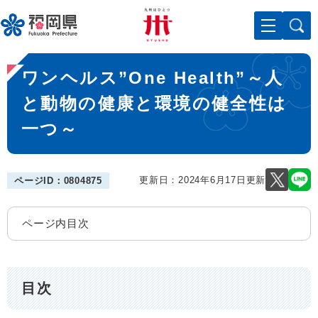
ペ
メニューを飛ばして本文へ
ー
ジ
の
本
先
ワンヘルス”One Health”～人
文
頭
で
と動物の健康と環境の健全性は
す
一つ～
。
更新日：2024年6月17日更新
ページID：0804875
ページ内目次
目次