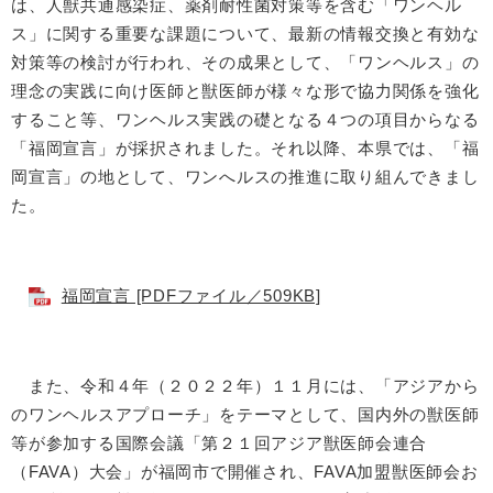
は、人獣共通感染症、薬剤耐性菌対策等を含む「ワンヘル
ス」に関する重要な課題について、最新の情報交換と有効な
対策等の検討が行われ、その成果として、「ワンヘルス」の
理念の実践に向け医師と獣医師が様々な形で協力関係を強化
すること等、ワンヘルス実践の礎となる４つの項目からなる
「福岡宣言」が採択されました。それ以降、本県では、「福
岡宣言」の地として、ワンへルスの推進に取り組んできまし
た。
福岡宣言 [PDFファイル／509KB]
また、令和４年（２０２２年）１１月には、「アジアから
のワンヘルスアプローチ」をテーマとして、国内外の獣医師
等が参加する国際会議「第２１回アジア獣医師会連合
（FAVA）大会」が福岡市で開催され、FAVA加盟獣医師会お