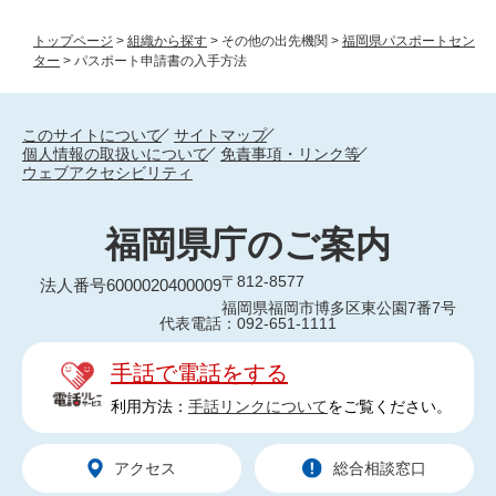
トップページ
>
組織から探す
>
その他の出先機関
>
福岡県パスポートセン
ター
>
パスポート申請書の入手方法
このサイトについて
サイトマップ
個人情報の取扱いについて
免責事項・リンク等
ウェブアクセシビリティ
福岡県庁のご案内
〒812-8577
法人番号6000020400009
福岡県福岡市博多区東公園7番7号
代表電話：092-651-1111
手話で電話をする
利用方法：
手話リンクについて
をご覧ください。
アクセス
総合相談窓口