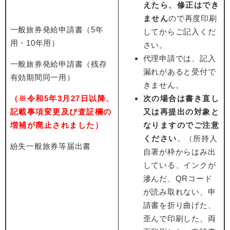
えたら、修正はでき
ません
ので再度印刷
一般旅券発給申請書（5年
してからご記入くだ
用・10年用）
さい。
代理申請では、記入
一般旅券発給申請書（残存
漏れがあると受付で
有効期間同一用）
きません。
（※令和5年3月27日以降、
次の場合は書き直し
記載事項変更及び査証欄の
又は再提出の対象と
増補が廃止されました）
なりますのでご注意
ください
。（所持人
紛失一般旅券等届出書
自署が枠からはみ出
している、インクが
滲んだ、QRコード
が読み取れない、申
請書を折り曲げた、
歪んで印刷した、両