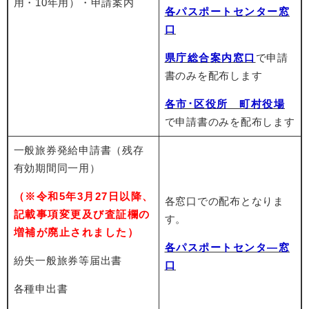
用・10年用）
・申請案内
各パスポートセンター窓
口
県庁総合
案内窓口
で申請
書のみを配布します
各市･区役所 町村役場
で申請書のみを配布します
一般旅券発給申請書（残存
有効期間同一用）
（※令和5年3月27日以降、
各窓口での配布となりま
記載事項変更及び査証欄の
す。
増補が廃止されました）
各パスポートセンタ―窓
紛失一般旅券等届出書
口
各種申出書