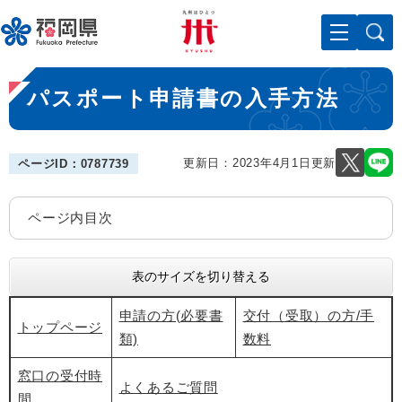
ペ
メニューを飛ばして本文へ
ー
ジ
の
本
先
パスポート申請書の入手方法
文
頭
で
す
。
更新日：2023年4月1日更新
ページID：0787739
ページ内目次
表のサイズを切り替える
申請の方(必要書
交付（受取）の方/手
トップページ
類)
数料
窓口の受付時
よくあるご質問
間