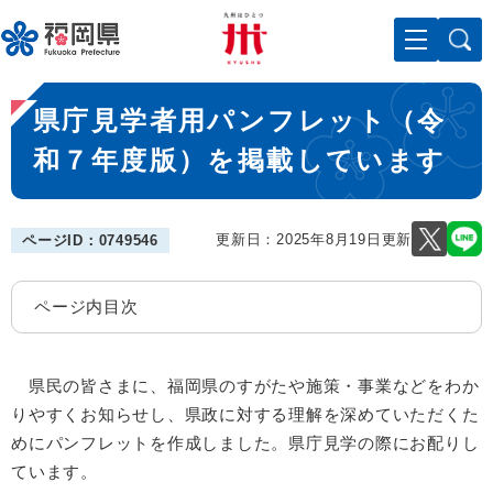
ペ
メニューを飛ばして本文へ
ー
ジ
の
本
先
県庁見学者用パンフレット（令
文
頭
で
和７年度版）を掲載しています
す
。
更新日：2025年8月19日更新
ページID：0749546
ページ内目次
県民の皆さまに、福岡県のすがたや施策・事業などをわか
りやすくお知らせし、県政に対する理解を深めていただくた
めにパンフレットを作成しました。県庁見学の際にお配りし
ています。