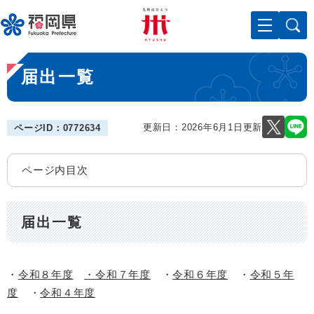
ペ
メニューを飛ばして本文へ
ー
ジ
の
本
先
届出一覧
文
頭
で
す
。
更新日：2026年6月1日更新
ページID：0772634
ページ内目次
届出一覧
・
令和８年度
・令和７年度
・
令和６年度
・
令和５年
度
・
令和４年度