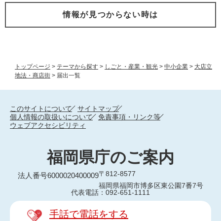
情報が見つからない時は
トップページ
>
テーマから探す
>
しごと・産業・観光
>
中小企業
>
大店立
地法・商店街
>
届出一覧
このサイトについて
サイトマップ
個人情報の取扱いについて
免責事項・リンク等
ウェブアクセシビリティ
福岡県庁のご案内
〒812-8577
法人番号6000020400009
福岡県福岡市博多区東公園7番7号
代表電話：092-651-1111
手話で電話をする