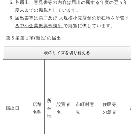
各届出、意見書等の内容は届出の属する年度の翌々年
度末までの掲載としています。
届出書等は県庁及び
大規模小売店舗の所在地を所管す
る中小企業振興事務所
で縦覧に供しています。
第５条第１項(新設)の届出
表のサイズを切り替える
所
店舗
設置者
市町村意
住民等
届出日
在
名称
名
見
の意見
地