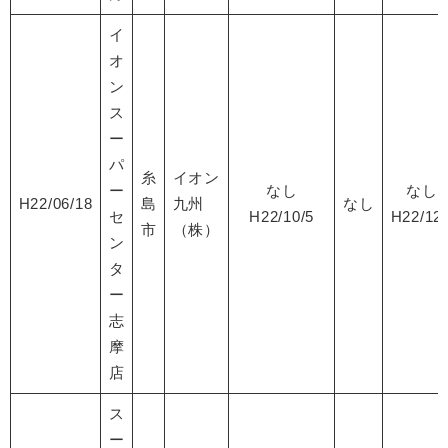
イ
オ
ン
ス
ー
パ
糸
イオン
ー
なし
なし
H22/06/18
島
九州
なし
セ
H22/10/5
H22/12/
市
（株）
ン
タ
ー
志
摩
店
ス
ー