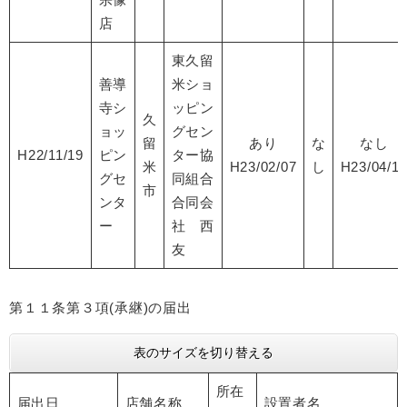
店
東久留
善導
米ショ
寺シ
ッピン
久
ョッ
グセン
留
あり
な
なし
H22/11/19
ピン
ター協
米
H23/02/07
し
H23/04/1
グセ
同組合
市
ンタ
合同会
ー
社 西
友
第１１条第３項(承継)の届出
表のサイズを切り替える
所在
届出日
店舗名称
設置者名