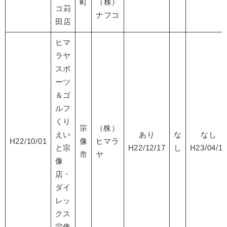
町
（株）
コ苅
ナフコ
田店
ヒマ
ラヤ
スポ
ーツ
＆ゴ
ルフ
くり
宗
（株）
えい
あり
な
なし
H22/10/01
像
ヒマラ
と宗
H22/12/17
し
H23/04/1
市
ヤ
像
店・
ダイ
レッ
クス
宗像