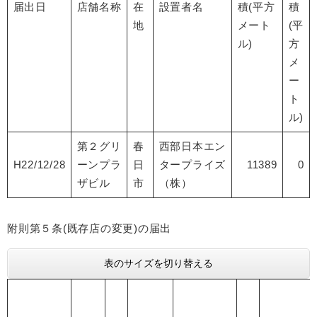
届出日
店舗名称
在
設置者名
積(平方
積
地
メート
(平
ル)
方
メ
ー
ト
ル)
第２グリ
春
西部日本エン
H22/12/28
ーンプラ
日
タープライズ
11389
0
ザビル
市
（株）
附則第５条(既存店の変更)の届出
表のサイズを切り替える