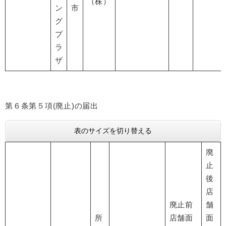
（株）
ン
市
グ
プ
ラ
ザ
第６条第５項(廃止)の届出
表のサイズを切り替える
廃
止
後
店
廃止前
舗
所
店舗面
面