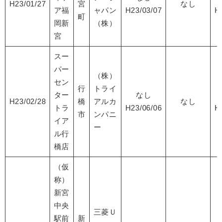
H23/01/27
宮
なし
ア福
ャパン
H23/03/07
H
町
岡新
（株）
宮
スー
パー
（株）
セン
行
トライ
ター
なし
H23/02/28
橋
アルカ
なし
トラ
H23/06/06
H
市
ンパニ
イア
ー
ル行
橋店
（仮
称）
新宮
中央
三菱Ｕ
駅前
新