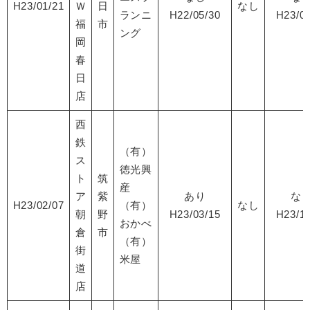
H23/01/21
Ｗ
日
なし
ランニ
H22/05/30
H23/06
福
市
ング
岡
春
日
店
西
鉄
（有）
ス
徳光興
ト
筑
産
ア
紫
あり
な
H23/02/07
（有）
なし
朝
野
H23/03/15
H23/10
おかべ
倉
市
（有）
街
米屋
道
店