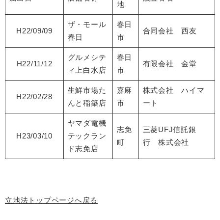
地
ザ・モール
春日
H22/09/09
合同会社 西友
春日
市
グルメシテ
春日
H22/11/12
有限会社 金堂
ィ上白水店
市
生鮮市場た
嘉麻
株式会社 ハイマ
H22/02/28
んと稲築店
市
ート
ヤマダ電機
志免
三菱UFJ信託銀
H23/03/10
テックラン
町
行 株式会社
ド志免店
立地法トップページへ戻る