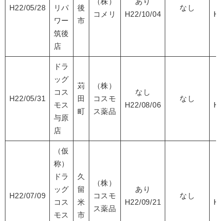
（株）
あり
H22/05/28
リパ
後
なし
コメリ
H22/10/04
H
ワー
市
筑後
店
ドラ
ッグ
苅
（株）
コス
なし
H22/05/31
田
コスモ
なし
モス
H22/08/06
H
町
ス薬品
与原
店
（仮
称）
ドラ
久
（株）
ッグ
留
あり
H22/07/09
コスモ
なし
コス
米
H22/09/21
H
ス薬品
モス
市