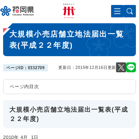
ペ
メニューを飛ばして本文へ
ー
ジ
の
本
先
大規模小売店舗立地法届出一覧
文
頭
で
表(平成２２年度)
す
。
更新日：2015年12月16日更新
ページID：0332709
ページ内目次
大規模小売店舗立地法届出一覧表(平成
２２年度)
2010年 4月 1日