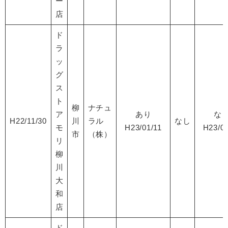
ー
店
ド
ラ
ッ
グ
ス
ト
柳
ナチュ
ア
あり
な
H22/11/30
川
ラル
なし
モ
H23/01/11
H23/06
市
（株）
リ
柳
川
大
和
店
ド