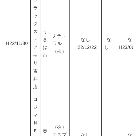
ラ
ッ
グ
ス
う
ナチュ
ト
き
なし
な
な
H22/11/30
ラル
ア
は
H22/12/22
し
H23/0
（株）
モ
市
リ
吉
井
店
コ
ジ
マ
Ｎ
（株）
Ｅ
春
エスプ
なし
な