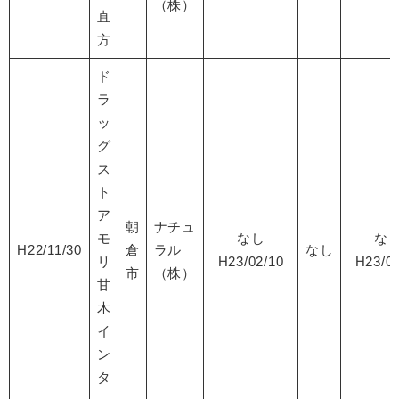
（株）
直
方
ド
ラ
ッ
グ
ス
ト
ア
朝
ナチュ
モ
なし
な
H22/11/30
倉
ラル
なし
リ
H23/02/10
H23/06
市
（株）
甘
木
イ
ン
タ