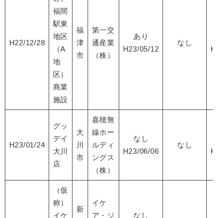
福間
駅東
福
第一交
地区
あり
H22/12/28
津
通産業
なし
（A
H23/05/12
H
市
（株）
地
区）
商業
施設
嘉穂無
グッ
大
線ホー
デイ
なし
H23/01/24
川
ルディ
なし
大川
H23/06/06
H
市
ングス
店
（株）
（仮
称）
イケ
新
イケ
ア・ジ
なし