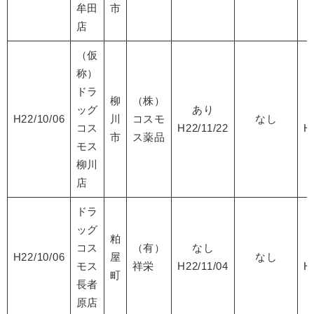
牟田
市
店
（仮
称）
ドラ
柳
（株）
ッグ
あり
H22/10/06
川
コスモ
なし
コス
H22/11/22
H
市
ス薬品
モス
柳川
店
ドラ
ッグ
粕
コス
（有）
なし
H22/10/06
屋
なし
モス
祥栄
H22/11/04
H
町
長者
原店