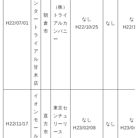
ン
（株）
タ
朝
トライ
ー
なし
な
H22/07/01
倉
アルカ
なし
ト
H22/10/25
H22/12
市
ンパニ
ラ
ー
イ
ア
ル
甘
木
店
イ
オ
東京セ
ン
直
ンチュ
モ
なし
な
H22/11/17
方
リーリ
なし
ー
H23/02/08
H23/0
市
ース
ル