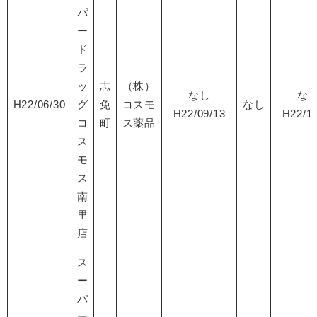
パ
ー
ド
ラ
ッ
志
（株）
なし
な
H22/06/30
グ
免
コスモ
なし
H22/09/13
H22/12
コ
町
ス薬品
ス
モ
ス
南
里
店
ス
ー
パ