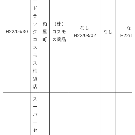
ー
ド
ラ
ッ
粕
（株）
なし
な
H22/06/30
グ
屋
コスモ
なし
H22/08/02
H22/12
コ
町
ス薬品
ス
モ
ス
柚
須
店
ス
ー
パ
ー
セ