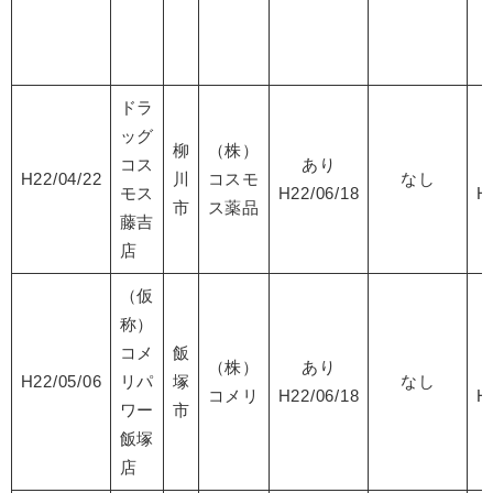
ドラ
ッグ
柳
（株）
コス
あり
H22/04/22
川
コスモ
なし
モス
H22/06/18
H
市
ス薬品
藤吉
店
（仮
称）
コメ
飯
（株）
あり
H22/05/06
リパ
塚
なし
コメリ
H22/06/18
H
ワー
市
飯塚
店