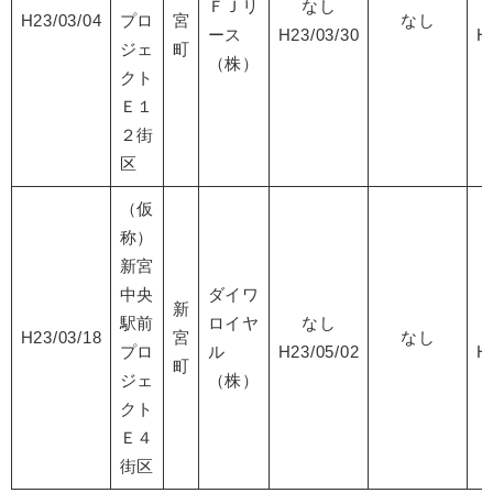
ＦＪリ
なし
H23/03/04
プロ
宮
なし
ース
H23/03/30
H
ジェ
町
（株）
クト
Ｅ１
２街
区
（仮
称）
新宮
中央
ダイワ
新
駅前
ロイヤ
なし
H23/03/18
宮
なし
プロ
ル
H23/05/02
H
町
ジェ
（株）
クト
Ｅ４
街区