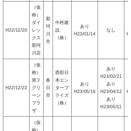
（仮
称）
那
ダイ
中村建
珂
あり
H22/12/20
レッ
設
なし
川
H23/01/14
H
クス
（株）
市
那珂
川店
（仮
あり
称）
西部日
H23/02/21
第２
春
本エン
あり
あり
H22/12/22
グリ
日
タープ
H23/05/16
H23/04/12
H
ーン
市
ライズ
あり
プラ
（株）
H23/05/11
ザ
（仮
称）