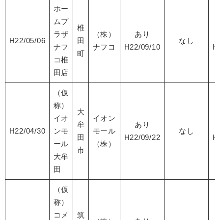
ホー
ムプ
椎
ラザ
（株）
あり
H22/05/06
田
なし
ナフ
ナフコ
H22/09/10
H
町
コ椎
田店
（仮
称）
大
イオ
イオン
牟
あり
H22/04/30
ンモ
モール
なし
田
H22/09/22
H
ール
（株）
市
大牟
田
（仮
称）
コメ
筑