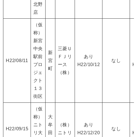
北野
店
（仮
称）
新宮
中央
三菱Ｕ
新
駅前
ＦＪリ
あり
H22/08/11
宮
なし
プロ
ース
H22/10/12
H
町
ジェ
（株）
クト
１３
街区
（仮
称）
大
ニト
牟
（株）
あり
H22/09/15
なし
リ大
田
ニトリ
H22/12/20
H