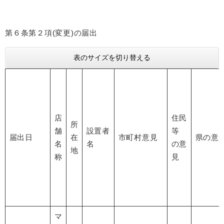
第６条第２項(変更)の届出
表のサイズを切り替える
店
住民
所
舗
設置者
等
届出日
在
市町村意見
県の意
名
名
の意
地
称
見
マ