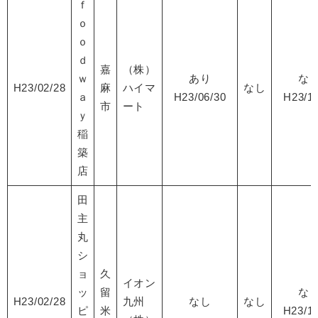
ｆ
ｏ
ｏ
ｄ
嘉
（株）
ｗ
あり
な
H23/02/28
麻
ハイマ
なし
ａ
H23/06/30
H23/10
市
ート
ｙ
稲
築
店
田
主
丸
シ
ョ
久
イオン
ッ
留
な
H23/02/28
九州
なし
なし
ピ
米
H23/10