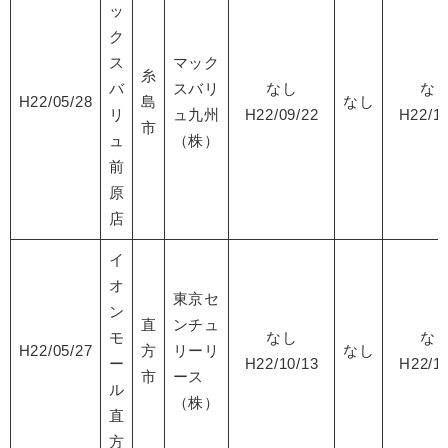
ッ
ク
ス
マック
糸
バ
スバリ
なし
な
H22/05/28
島
なし
リ
ュ九州
H22/09/22
H22/10
市
ュ
（株）
前
原
店
イ
オ
東京セ
ン
直
ンチュ
モ
なし
な
H22/05/27
方
リーリ
なし
ー
H22/10/13
H22/11
市
ース
ル
（株）
直
方