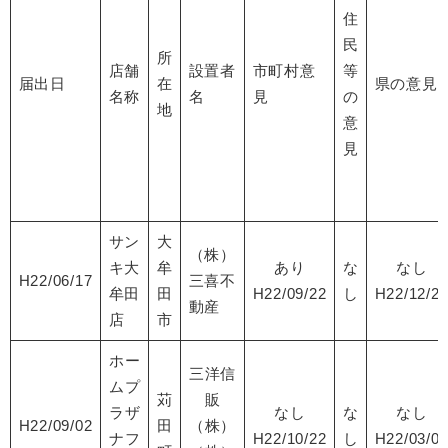
住
民
所
店舗
設置者
市町村意
等
届出日
在
県の意見
名称
名
見
の
地
意
見
サン
大
（株）
キ大
牟
あり
な
なし
H22/06/17
三喜不
牟田
田
H22/09/22
し
H22/12/2
動産
店
市
ホー
三洋信
ムプ
苅
販
ラザ
なし
な
なし
H22/09/02
田
（株）
ナフ
H22/10/22
し
H22/03/0