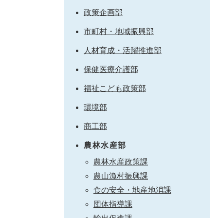
政策企画部
市町村・地域振興部
人材育成・活躍推進部
保健医療介護部
福祉こども政策部
環境部
商工部
農林水産部
農林水産政策課
農山漁村振興課
食の安全・地産地消課
団体指導課