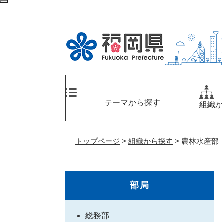
ペ
検
ー
索
ジ
エ
の
リ
先
ア
頭
へ
で
す
。
テーマから探す
組織
トップページ
>
組織から探す
>
農林水産部
部局
総務部