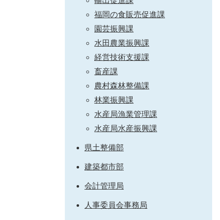
輸出促進課
福岡の食販売促進課
園芸振興課
水田農業振興課
経営技術支援課
畜産課
農村森林整備課
林業振興課
水産局漁業管理課
水産局水産振興課
県土整備部
建築都市部
会計管理局
人事委員会事務局