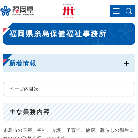
ペ
メニューを飛ばして本文へ
ー
ジ
の
本
先
福岡県糸島保健福祉事務所
文
頭
で
す
。
新着情報
ページ内目次
主な業務内容
糸島市の医療、福祉、介護、子育て、健康、暮らしの衛生に