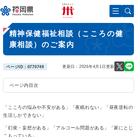
ペ
メニューを飛ばして本文へ
ー
ジ
の
本
先
精神保健福祉相談（こころの健
文
頭
で
康相談）のご案内
す
。
更新日：2026年4月1日更新
ページID：0770749
ページ内目次
「こころの悩みや不安がある」「夜眠れない」「昼夜逆転の
生活しかできない」
「幻覚・妄想がある」「アルコール問題がある」「家にとじ
こもっている」