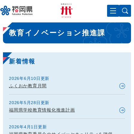
ペ
メニューを飛ばして本文へ
ー
ジ
の
本
先
教育イノベーション推進課
文
頭
で
す
。
新着情報
2026年6月10日更新
ふくおか教育月間
2026年5月28日更新
福岡県学校教育情報化推進計画
2026年4月1日更新