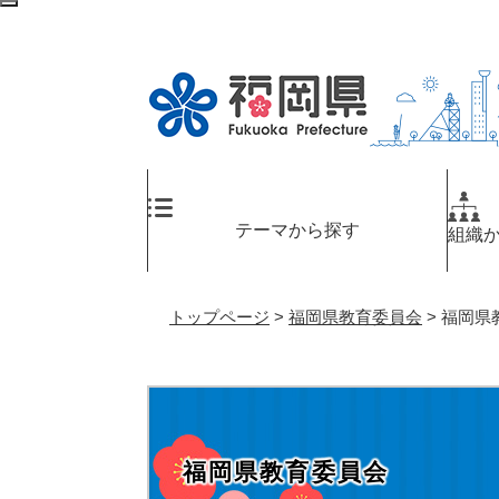
ペ
検
ー
索
ジ
エ
の
リ
先
ア
頭
へ
で
す
。
テーマから探す
組織
トップページ
>
福岡県教育委員会
>
福岡県
福岡県教育委員会