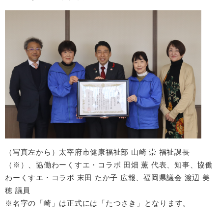
（写真左から）太宰府市健康福祉部 山崎 崇 福祉課長
（※）、協働わーくすエ・コラボ 田畑 薫 代表、知事、協働
わーくすエ・コラボ 末田 たか子 広報、福岡県議会 渡辺 美
穂 議員
※名字の「崎」は正式には「たつさき」となります。