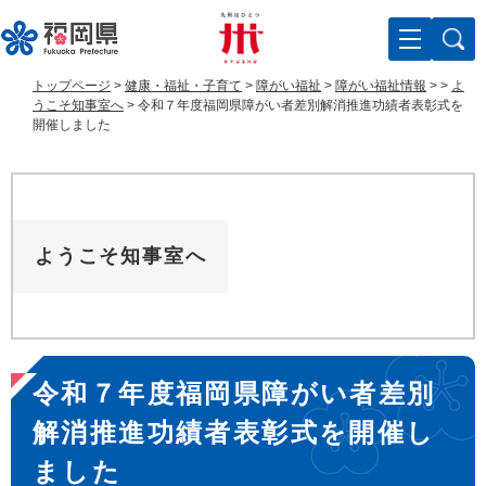
ペ
メ
ー
ニ
ジ
ュ
の
ー
トップページ
>
健康・福祉・子育て
>
障がい福祉
>
障がい福祉情報
>
>
よ
先
を
うこそ知事室へ
>
令和７年度福岡県障がい者差別解消推進功績者表彰式を
頭
飛
開催しました
で
ば
す
し
。
て
本
文
ようこそ知事室へ
へ
本
令和７年度福岡県障がい者差別
文
解消推進功績者表彰式を開催し
ました