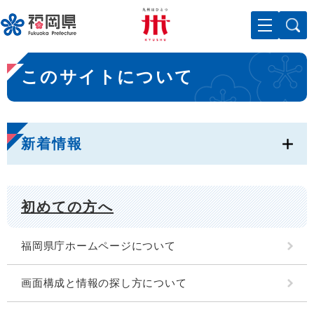
ペ
メニューを飛ばして本文へ
ー
ジ
の
本
先
このサイトについて
文
頭
で
す
。
新着情報
初めての方へ
福岡県庁ホームページについて
画面構成と情報の探し方について