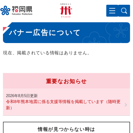
ペ
メニューを飛ばして本文へ
ー
ジ
の
本
先
バナー広告について
文
頭
で
す
現在、掲載されている情報はありません。
。
重要なお知らせ
2026年8月5日更新
令和8年熊本地震に係る支援等情報を掲載しています（随時更
新）
情報が見つからない時は