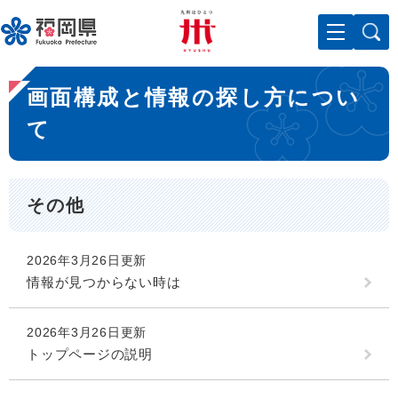
ペ
メニューを飛ばして本文へ
ー
ジ
の
本
先
画面構成と情報の探し方につい
文
頭
で
て
す
。
その他
2026年3月26日更新
情報が見つからない時は
2026年3月26日更新
トップページの説明