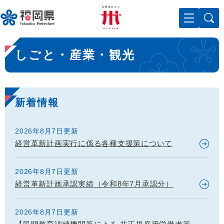
ペ
メニューを飛ばして本文へ
ー
ジ
の
本
先
しごと・産業・観光
文
頭
で
す
。
新着情報
2026年8月7日更新
経営革新計画実行に係る各種支援策について
2026年8月7日更新
経営革新計画承認実績（令和8年7月承認分）
2026年8月7日更新