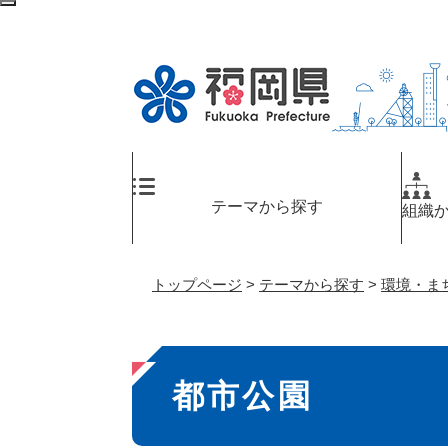
ペ
検
ー
索
ジ
エ
の
リ
先
ア
頭
へ
で
す
。
テーマから探す
組織
トップページ
>
テーマから探す
>
環境・ま
本
都市公園
文