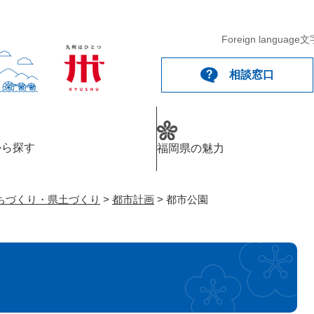
メニューを飛ばして本文へ
Foreign language
文
相談窓口
から探す
福岡県の魅力
ちづくり・県土づくり
>
都市計画
>
都市公園