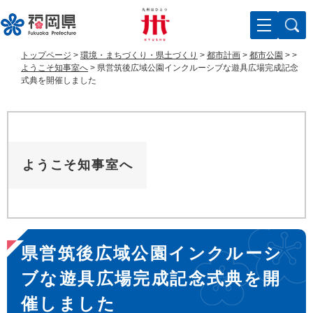
ペ
メ
ー
ニ
ジ
ュ
の
ー
トップページ
>
環境・まちづくり・県土づくり
>
都市計画
>
都市公園
>
>
先
を
ようこそ知事室へ
>
県営筑後広域公園インクルーシブな遊具広場完成記念
頭
飛
式典を開催しました
で
ば
す
し
。
て
本
文
ようこそ知事室へ
へ
本
県営筑後広域公園インクルーシ
文
ブな遊具広場完成記念式典を開
催しました