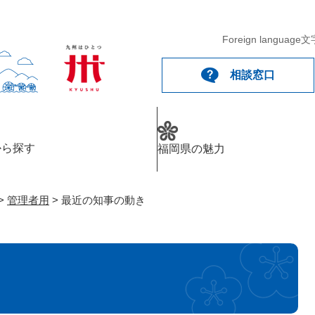
メニューを飛ばして本文へ
Foreign language
文
相談窓口
から探す
福岡県の魅力
>
管理者用
>
最近の知事の動き
き