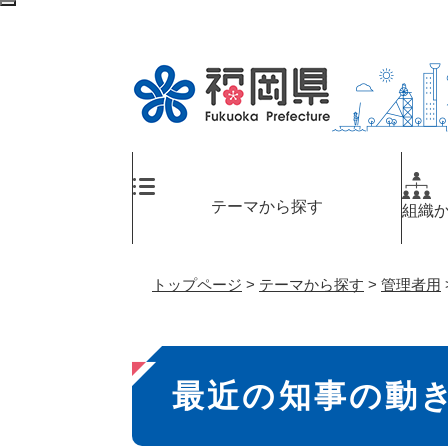
ペ
検
ー
索
ジ
エ
の
リ
先
ア
頭
へ
で
す
。
テーマから探す
組織
トップページ
>
テーマから探す
>
管理者用
本
最近の知事の動
文