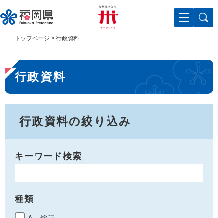
ペ
メ
ー
ニ
ジ
ュ
の
ー
トップページ
>
行政資料
先
を
頭
飛
本
で
ば
行政資料
す
し
文
。
て
本
文
へ
行政資料の絞り込み
キーワード検索
種類
A 総記