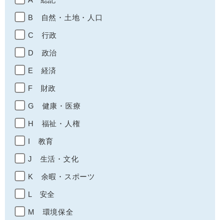
B 自然・土地・人口
C 行政
D 政治
E 経済
F 財政
G 健康・医療
H 福祉・人権
I 教育
J 生活・文化
K 余暇・スポーツ
L 安全
M 環境保全