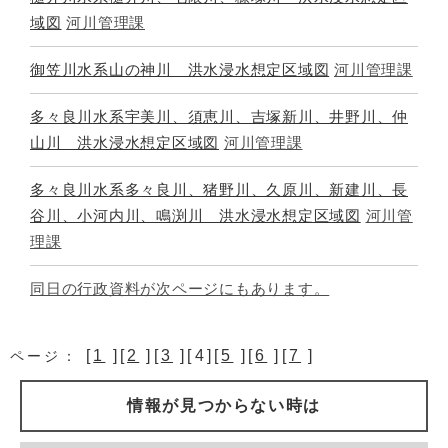
域図
河川管理課
御笠川水系山の神川 洪水浸水想定区域図
河川管理課
多々良川水系宇美川、須恵川、吉塚新川、井野川、仲
山川 洪水浸水想定区域図
河川管理課
多々良川水系多々良川、猪野川、久原川、新建川、長
谷川、小河内川、鳴渕川 洪水浸水想定区域図
河川管
理課
同日の行政資料が次ページにもあります。
[
1
][
2
][
3
][4][
5
][
6
][
7
]
ページ：
情報が見つからない時は