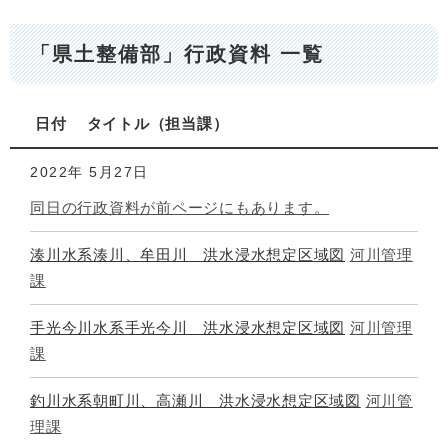
「県土整備部」行政資料 一覧
日付
タイトル
担当課
2022年
5月27日
同日の行政資料が前ページにもあります。
湊川水系湊川、牟田川 洪水浸水想定区域図
河川管理
課
手光今川水系手光今川 洪水浸水想定区域図
河川管理
課
釣川水系朝町川、高瀬川 洪水浸水想定区域図
河川管
理課