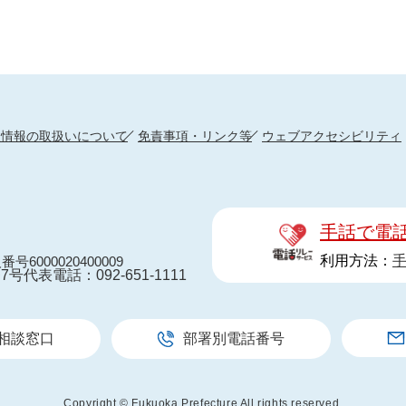
人情報の取扱いについて
免責事項・リンク等
ウェブアクセシビリティ
手話で電
利用方法：
番号6000020400009
7号
代表電話：092-651-1111
相談窓口
部署別電話番号
Copyright © Fukuoka Prefecture All rights reserved.