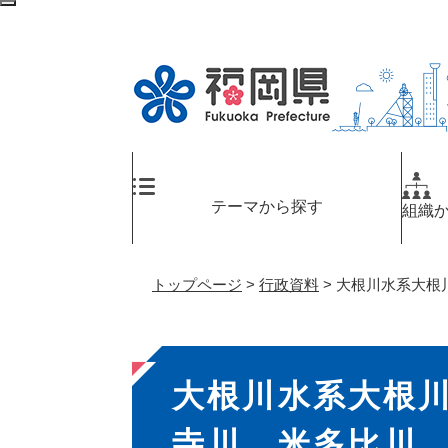
ペ
メ
検
ー
ニ
索
ジ
ュ
エ
の
ー
リ
先
を
ア
頭
飛
へ
で
ば
す
し
。
て
テーマから探す
組織
本
文
へ
トップページ
>
行政資料
>
大根川水系大根
本
大根川水系大根
文
寺川、米多比川