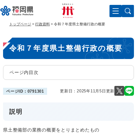
ペ
メ
ー
ニ
ジ
ュ
の
ー
トップページ
>
行政資料
>
令和７年度県土整備行政の概要
先
を
頭
飛
本
で
ば
令和７年度県土整備行政の概要
す
し
文
。
て
本
文
ページ内目次
へ
更新日：2025年11月5日更新
ページID：0791301
説明
県土整備部の業務の概要をとりまとめたもの