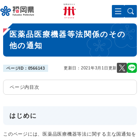
ペ
メニューを飛ばして本文へ
ー
ジ
の
本
先
医薬品医療機器等法関係のその
文
頭
で
他の通知
す
。
更新日：2021年3月1日更新
ページID：0566143
ページ内目次
はじめに
このページには、医薬品医療機器等法に関する主な国通知を