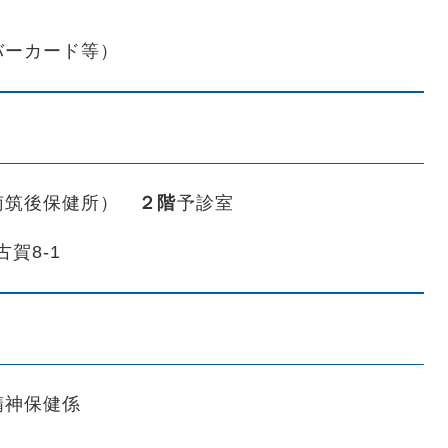
バーカード等）
南筑後保健所）
２階
予診室
古賀8-1
精神保健係