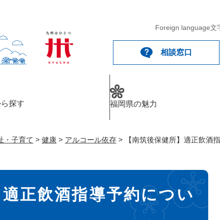
メニューを飛ばして本文へ
Foreign language
文
相談窓口
から探す
福岡県の魅力
祉・子育て
>
健康
>
アルコール依存
>
【南筑後保健所】適正飲酒
】適正飲酒指導予約につい