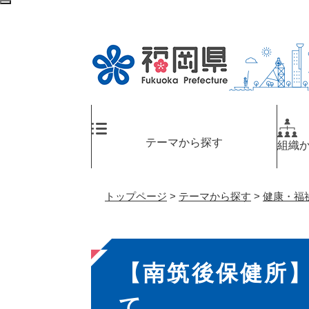
ペ
検
ー
索
ジ
エ
の
リ
先
ア
頭
へ
で
す
。
テーマから探す
組織
トップページ
>
テーマから探す
>
健康・福
本
【南筑後保健所
文
て