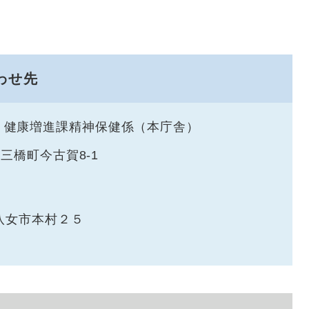
わせ先
健康増進課精神保健係（本庁舎）
市三橋町今古賀8-1
八女市本村２５