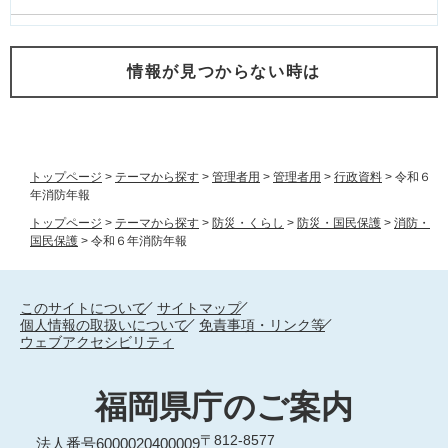
情報が見つからない時は
トップページ
>
テーマから探す
>
管理者用
>
管理者用
>
行政資料
>
令和６
年消防年報
トップページ
>
テーマから探す
>
防災・くらし
>
防災・国民保護
>
消防・
国民保護
>
令和６年消防年報
このサイトについて
サイトマップ
個人情報の取扱いについて
免責事項・リンク等
ウェブアクセシビリティ
福岡県庁のご案内
〒812-8577
法人番号6000020400009