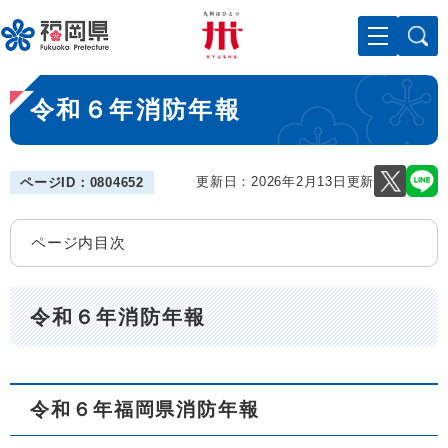
ペ
メニューを飛ばして本文へ
ー
ジ
の
本
先
令和６年消防年報
文
頭
で
す
。
更新日：2026年2月13日更新
ページID：0804652
ページ内目次
令和６年消防年報
令和６年福岡県消防年報