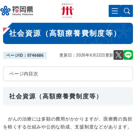
ペ
メニューを飛ばして本文へ
ー
ジ
の
本
先
社会資源（高額療養費制度等）
文
頭
で
す
。
更新日：2026年6月22日更新
ページID：0746686
ページ内目次
社会資源（高額療養費制度等）
がんの治療には多額の費用がかかりますが、医療費の負担
を軽くする仕組みや公的な助成、支援制度などがあります。