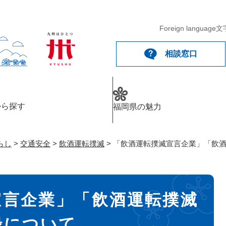
メニューを飛ばして本文へ
Foreign language
文
相談窓口
から探す
福岡県の魅力
らし
>
交通安全
>
飲酒運転撲滅
>
「飲酒運転撲滅宣言企業」「飲
宣言企業」「飲酒運転撲滅
録について