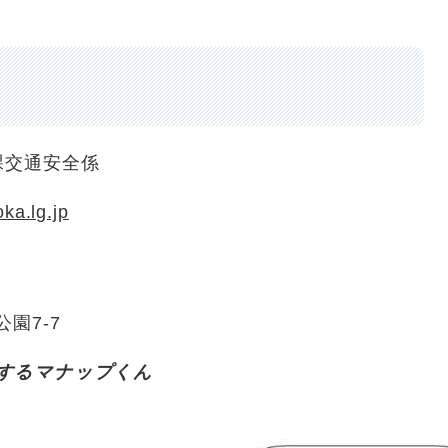
課交通安全係
ka.lg.jp
公園7-7
するマナップくん