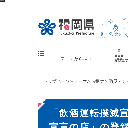
ペ
検
ー
索
ジ
エ
の
リ
先
ア
頭
へ
で
す
。
テーマから探す
組織
トップページ
>
テーマから探す
>
防災・く
本
「飲酒運転撲滅
文
宣言の店」の登