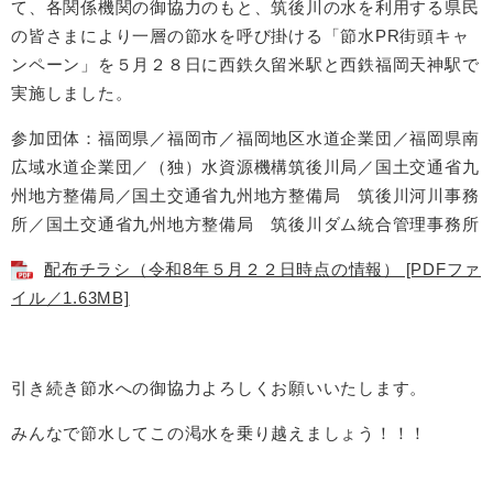
て、各関係機関の御協力のもと、筑後川の水を利用する県民
の皆さまにより一層の節水を呼び掛ける「節水PR街頭キャ
ンペーン」を５月２８日に西鉄久留米駅と西鉄福岡天神駅で
実施しました。
参加団体：福岡県／福岡市／福岡地区水道企業団／福岡県南
広域水道企業団／（独）水資源機構筑後川局／国土交通省九
州地方整備局／国土交通省九州地方整備局 筑後川河川事務
所／国土交通省九州地方整備局 筑後川ダム統合管理事務所
配布チラシ（令和8年５月２２日時点の情報） [PDFファ
イル／1.63MB]
引き続き節水への御協力よろしくお願いいたします。
みんなで節水してこの渇水を乗り越えましょう！！！