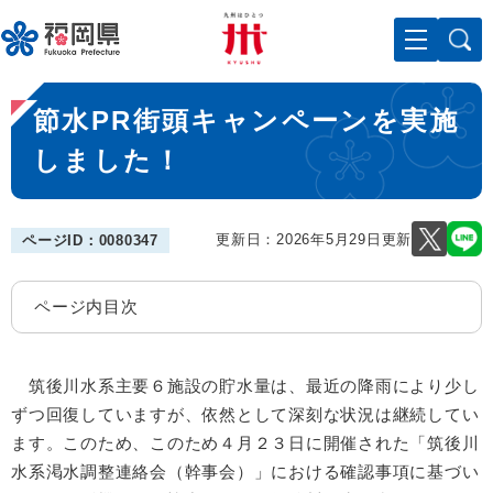
ペ
メニューを飛ばして本文へ
ー
ジ
の
本
先
節水PR街頭キャンペーンを実施
文
頭
で
しました！
す
。
更新日：2026年5月29日更新
ページID：0080347
ページ内目次
筑後川水系主要６施設の貯水量は、最近の降雨により少し
ずつ回復していますが、依然として深刻な状況は継続してい
ます。このため、このため４月２３日に開催された「筑後川
水系渇水調整連絡会（幹事会）」における確認事項に基づい