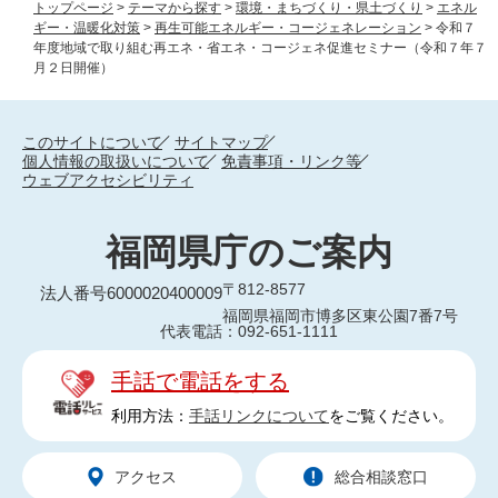
トップページ
>
テーマから探す
>
環境・まちづくり・県土づくり
>
エネル
ギー・温暖化対策
>
再生可能エネルギー・コージェネレーション
>
令和７
年度地域で取り組む再エネ・省エネ・コージェネ促進セミナー（令和７年７
月２日開催）
このサイトについて
サイトマップ
個人情報の取扱いについて
免責事項・リンク等
ウェブアクセシビリティ
福岡県庁のご案内
〒812-8577
法人番号6000020400009
福岡県福岡市博多区東公園7番7号
代表電話：092-651-1111
手話で電話をする
利用方法：
手話リンクについて
をご覧ください。
アクセス
総合相談窓口