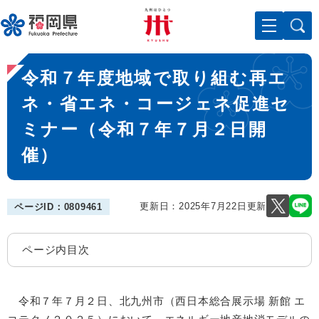
ペ
メニューを飛ばして本文へ
ー
ジ
の
本
先
令和７年度地域で取り組む再エ
文
頭
で
ネ・省エネ・コージェネ促進セ
す
ミナー（令和７年７月２日開
。
催）
更新日：2025年7月22日更新
ページID：0809461
ページ内目次
令和７年７月２日、北九州市（西日本総合展示場 新館 エ