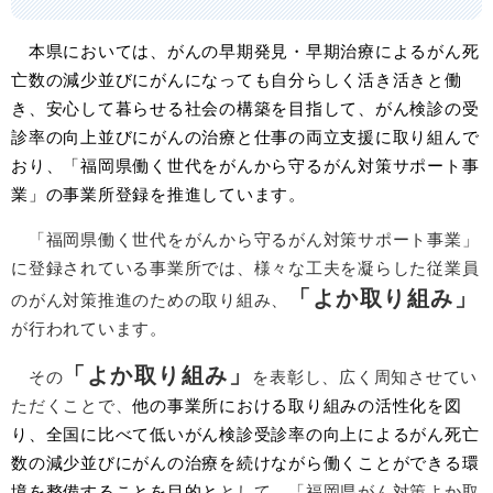
本
県においては、がんの早期発見・早期治療によるがん死
亡数の減少並びにがんになっても自分らしく活き活きと働
き、安心して暮らせる社会の構築を目指して、がん検診の受
診率の向上並びにがんの治療と仕事の両立支援に取り組んで
おり、「福岡県働く世代をがんから守るがん対策サポート事
業」の事業所登録を推進しています。
「福岡県働く世代をがんから守るがん対策サポート事業」
に登録されている事業所では、様々な工夫を凝らした従業員
「よか取り組み」
のがん対策推進のための取り組み、
が行われています。
「よか取り組み」
その
を表彰し、広く周知させてい
ただくことで、
他の事業所における取り組みの活性化を図
り、全国に比べて低いがん検診受診率の向上によるがん死亡
数の減少並びにがんの治療を続けながら働くことができる環
境を整備することを目的と
として、「福岡県がん対策
よか取