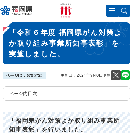
ペ
メニューを飛ばして本文へ
ー
ジ
の
本
先
「令和６年度 福岡県がん対策よ
文
頭
で
か取り組み事業所知事表彰」を
す
実施しました。
。
更新日：2024年9月8日更新
ページID：0795755
ページ内目次
「福岡県がん対策よか取り組み事業所
知事表彰」を行いました。