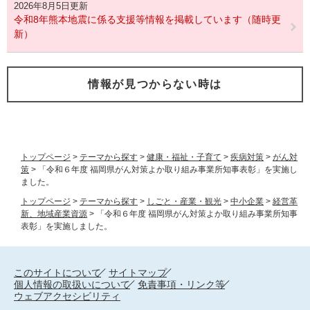
2026年8月5日更新
令和8年熊本地震に係る支援等情報を掲載しています（随時更
新）
情報が見つからない時は
トップページ
>
テーマから探す
>
健康・福祉・子育て
>
疾病対策
>
がん対
策
>
「令和６年度 福岡県がん対策よか取り組み事業所知事表彰」を実施し
ました。
トップページ
>
テーマから探す
>
しごと・産業・観光
>
中小企業
>
経営革
新、地域産業資源
>
「令和６年度 福岡県がん対策よか取り組み事業所知事
表彰」を実施しました。
このサイトについて
サイトマップ
個人情報の取扱いについて
免責事項・リンク等
ウェブアクセシビリティ