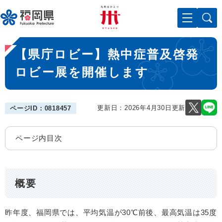
ペ
メニューを飛ばして本文へ
ー
ジ
の
本
先
【県庁ロビー】熱中症普及啓発
文
頭
で
ロビー展を開催します
す
。
更新日：2026年4月30日更新
ページID：0818457
ページ内目次
概要
昨年度、福岡県では、平均気温が30℃前後、最高気温は35度