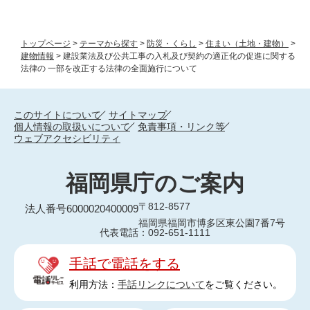
トップページ
>
テーマから探す
>
防災・くらし
>
住まい（土地・建物）
>
建物情報
>
建設業法及び公共工事の入札及び契約の適正化の促進に関する
法律の 一部を改正する法律の全面施行について
このサイトについて
サイトマップ
個人情報の取扱いについて
免責事項・リンク等
ウェブアクセシビリティ
福岡県庁のご案内
〒812-8577
法人番号6000020400009
福岡県福岡市博多区東公園7番7号
代表電話：092-651-1111
手話で電話をする
利用方法：
手話リンクについて
をご覧ください。