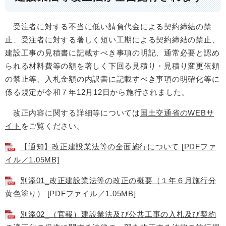
受注者に対する不当に低い請負代金による契約締結の禁
止、受注者に対する著しく短い工期による契約締結の禁止、
建設工事の見積書に記載すべき事項の明記、通常必要と認め
られる材料費等の額を著しく下回る見積り・見積り変更依頼
の禁止等、入札金額の内訳書に記載すべき事項の明確化等に
係る規定が令和７年12月12日から施行されました。
改正内容に関する詳細等については
国土交通省のWEBサ
イト
をご覧ください。
【通知】改正建設業法等の全面施行について [PDFファ
イル／1.05MB]
別添01_改正建設業法等の改正の概要（１年６月施行分
黄色塗り） [PDFファイル／1.05MB]
別添02_（官報）建設業法及び公共工事の入札及び契約