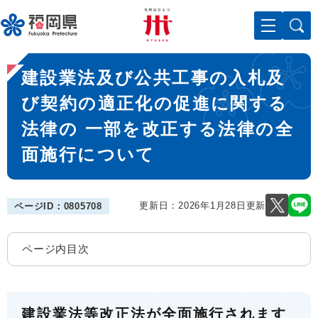
ペ
メニューを飛ばして本文へ
ー
ジ
の
本
先
建設業法及び公共工事の入札及
文
頭
で
び契約の適正化の促進に関する
す
法律の 一部を改正する法律の全
。
面施行について
更新日：2026年1月28日更新
ページID：0805708
ページ内目次
建設業法等改正法が全面施行されます