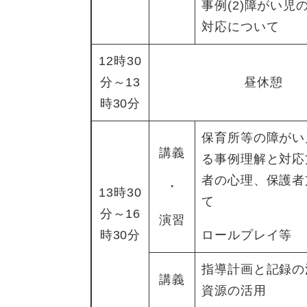
事例(2)障がい児
対応について
12時30
分～13
昼休憩
時30分
保育所等の障がい
講義
る事例理解と対応
者の心理、保護者
・
13時30
て
分～16
演習
時30分
ロールプレイ等
指導計画と記録の
講義
資源の活用