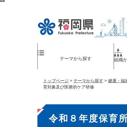
ペ
検
ー
索
ジ
エ
の
リ
先
ア
頭
へ
で
す
。
テーマから探す
組織
トップページ
>
テーマから探す
>
健康・福
育対象及び医療的ケア研修
本
令和８年度保育
文