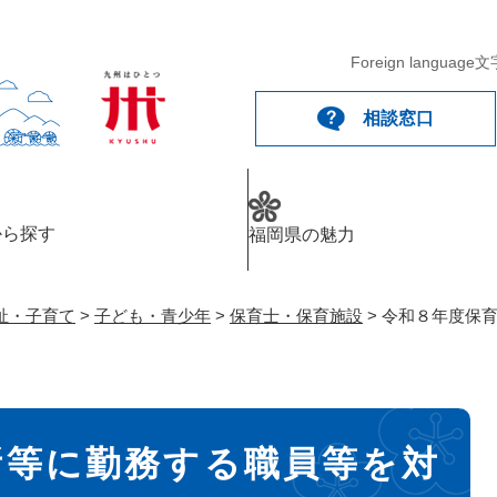
メニューを飛ばして本文へ
Foreign language
文
相談窓口
から探す
福岡県の魅力
祉・子育て
>
子ども・青少年
>
保育士・保育施設
>
令和８年度保
所等に勤務する職員等を対