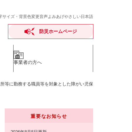
字サイズ・背景色変更
音声よみあげ
やさしい日本語
防災ホームページ
事業者の方へ
育所等に勤務する職員等を対象とした障がい児保
重要なお知らせ
2026年8月5日更新