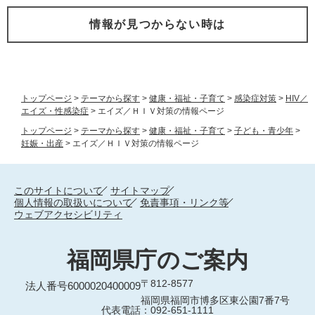
情報が見つからない時は
トップページ
>
テーマから探す
>
健康・福祉・子育て
>
感染症対策
>
HIV／
エイズ・性感染症
>
エイズ／ＨＩＶ対策の情報ページ
トップページ
>
テーマから探す
>
健康・福祉・子育て
>
子ども・青少年
>
妊娠・出産
>
エイズ／ＨＩＶ対策の情報ページ
このサイトについて
サイトマップ
個人情報の取扱いについて
免責事項・リンク等
ウェブアクセシビリティ
福岡県庁のご案内
〒812-8577
法人番号6000020400009
福岡県福岡市博多区東公園7番7号
代表電話：092-651-1111